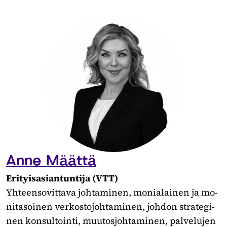
Anne Määt­tä
Eri­tyis­asian­tun­ti­ja (VTT)
Yh­teen­so­vit­ta­va joh­ta­mi­nen, mo­nia­lai­nen ja mo­
ni­ta­soi­nen ver­kos­to­joh­ta­mi­nen, joh­don stra­te­gi­
nen kon­sul­toin­ti, muu­tos­joh­ta­mi­nen, pal­ve­lu­jen