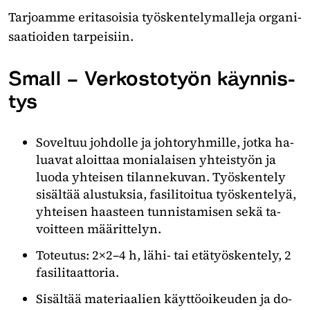
Tar­joam­me eri­ta­soi­sia työs­ken­te­ly­mal­le­ja or­ga­ni­
saa­tioi­den tar­pei­siin.
Small – Ver­kos­to­työn käyn­nis­
tys
So­vel­tuu joh­dol­le ja joh­to­ryh­mil­le, jotka ha­
lua­vat aloit­taa mo­nia­lai­sen yh­teis­työn ja
luoda yh­tei­sen ti­lan­ne­ku­van. Työs­ken­te­ly
si­säl­tää alus­tuk­sia, fa­si­li­toi­tua työs­ken­te­lyä,
yh­tei­sen haas­teen tun­nis­ta­mi­sen sekä ta­
voit­teen mää­rit­te­lyn.
To­teu­tus: 2×2–4 h, lähi- tai etä­työs­ken­te­ly, 2
fa­si­li­taat­to­ria.
Si­säl­tää ma­te­ri­aa­lien käyt­tö­oi­keu­den ja do­