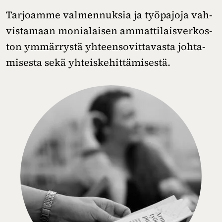
Tar­joam­me val­men­nuk­sia ja työ­pa­jo­ja vah­
vis­ta­maan mo­nia­lai­sen am­mat­ti­lais­ver­kos­
ton ym­mär­rys­tä yh­teen­so­vit­ta­vas­ta joh­ta­
mi­ses­ta sekä yh­teis­ke­hit­tä­mi­ses­tä.