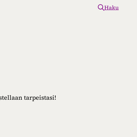
Haku
tel­laan tar­peis­ta­si!