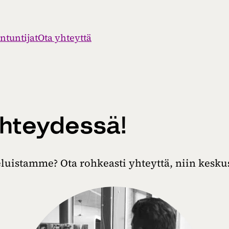
­tun­ti­jat
Ota yh­teyt­tä
h­tey­des­sä!
­luis­tam­me? Ota roh­keas­ti yh­teyt­tä, niin kes­kus­