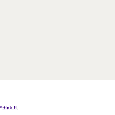
ut@diak.fi
.