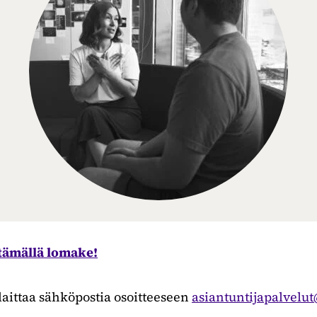
tä­mäl­lä lo­ma­ke!
 lait­taa säh­kö­pos­tia osoit­tee­seen
asian­tun­ti­ja­pal­ve­l